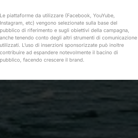
Le piattaforme da utilizzare (Facebook, YouYube,
Instagram, etc) vengono selezionate sulla base del
pubblico di riferimento e sugli obiettivi della campagna,
anche tenendo conto degli altri strumenti di comunicazione
utilizzati. L’uso di inserzioni sponsorizzate può inoltre
contribuire ad espandere notevolmente il bacino di
pubblico, facendo crescere il brand.