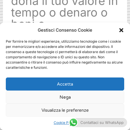
dona il tuo valore in
tempo o denaro o
beni o
Gestisci Consenso Cookie
specializzazioni.
Per fornire le migliori esperienze, utilizziamo tecnologie come i cookie
Ti aspettiamo!
per memorizzare e/o accedere alle informazioni del dispositivo. Il
consenso a queste tecnologie ci permetterà di elaborare dati come il
comportamento di navigazione o ID unici su questo sito. Non
acconsentire o ritirare il consenso può influire negativamente su alcune
.
caratteristiche e funzioni.
Accetta
Nega
agenzia fundraising come funziona
a milano
Visualizza le preferenze
/
Fundraising
Contattaci su WhatsApp
Cookie Policy