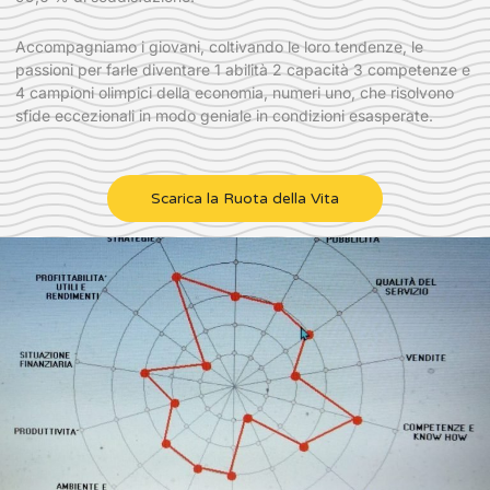
Accompagniamo i giovani, coltivando le loro tendenze, le
passioni per farle diventare 1 abilità 2 capacità 3 competenze e
4 campioni olimpici della economia, numeri uno, che risolvono
sfide eccezionali in modo geniale in condizioni esasperate.
Scarica la Ruota della Vita