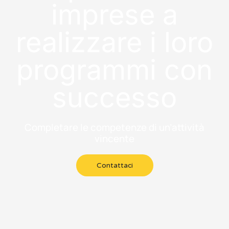
imprese a
realizzare i loro
programmi con
successo
Completare le competenze di un’attività
vincente
Contattaci