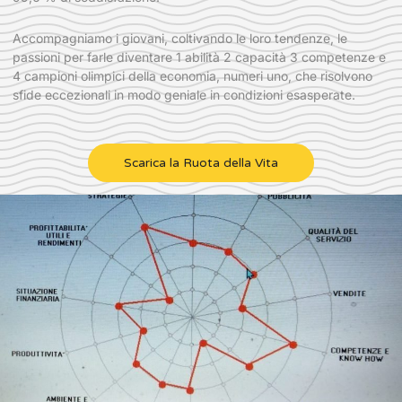
Accompagniamo i giovani, coltivando le loro tendenze, le
passioni per farle diventare 1 abilità 2 capacità 3 competenze e
4 campioni olimpici della economia, numeri uno, che risolvono
sfide eccezionali in modo geniale in condizioni esasperate.
Scarica la Ruota della Vita