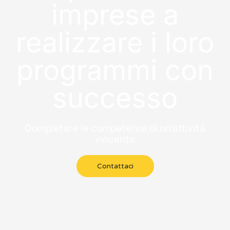
imprese a
realizzare i loro
programmi con
successo
Completare le competenze di un’attività
vincente
Contattaci