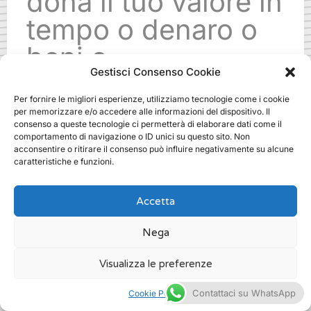
dona il tuo valore in
tempo o denaro o
beni o
Gestisci Consenso Cookie
specializzazioni.
Per fornire le migliori esperienze, utilizziamo tecnologie come i cookie
Ti aspettiamo!
per memorizzare e/o accedere alle informazioni del dispositivo. Il
consenso a queste tecnologie ci permetterà di elaborare dati come il
comportamento di navigazione o ID unici su questo sito. Non
acconsentire o ritirare il consenso può influire negativamente su alcune
.
caratteristiche e funzioni.
Accetta
Nega
fundraising companies dove a
milano
Visualizza le preferenze
/
Fundraising
Contattaci su WhatsApp
Cookie Policy