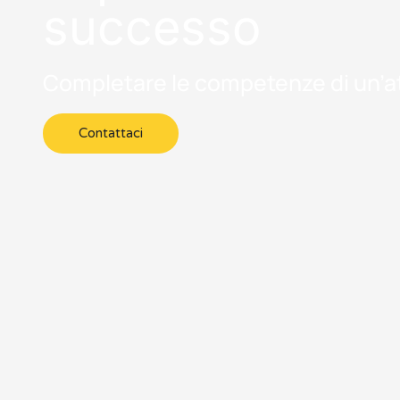
successo
Completare le competenze di un’at
Contattaci