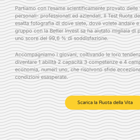
Partiamo con l’esame scientificamente provato dell
personali- professionali ed aziendali. Il Test Ruota de
esatta fotografia di dove siete, dove volete andare e l
gruppo con la Better Invest sa ha aiutato migliaia di
uno score del 99,6 % di soddisfazione.
Accompagniamo i giovani, coltivando le loro tendenze
diventare 1 abilità 2 capacità 3 competenze e 4 camp
economia, numeri uno, che risolvono sfide ecceziona
condizioni esasperate.
Scarica la Ruota della Vita