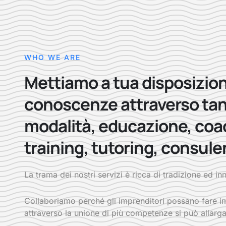
WHO WE ARE
Mettiamo a tua disposizion
conoscenze attraverso ta
modalità, educazione, coa
training, tutoring, consule
La trama dei nostri servizi è ricca di tradizione ed i
Collaboriamo perché gli imprenditori possano fare im
attraverso la unione di più competenze si può allarga