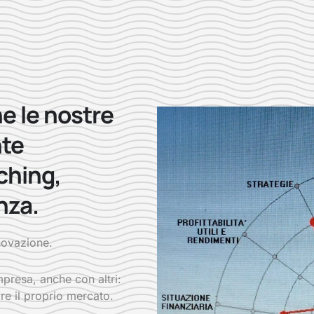
e le nostre
nte
ching,
nza.
nnovazione.
presa, anche con altri:
re il proprio mercato.