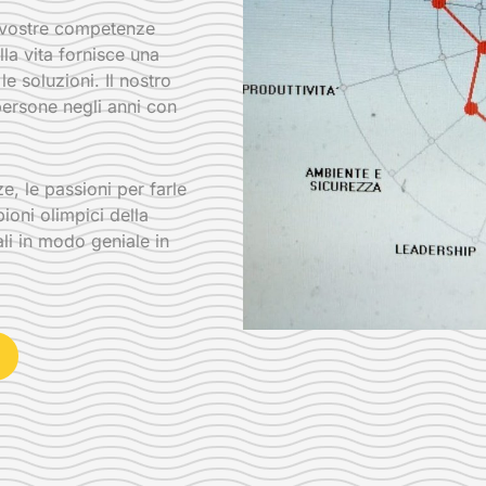
e vostre competenze
lla vita fornisce una
e soluzioni. Il nostro
 persone negli anni con
, le passioni per farle
ioni olimpici della
li in modo geniale in