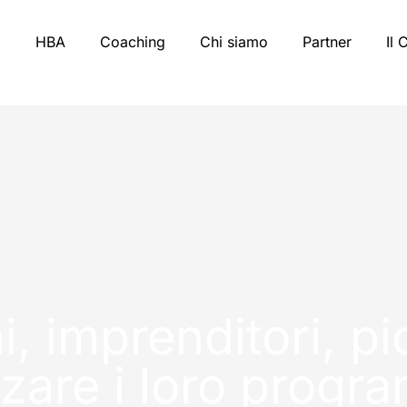
HBA
Coaching
Chi siamo
Partner
Il 
, imprenditori, pi
zzare i loro progr