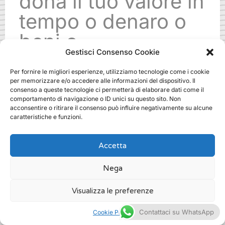
dona il tuo valore in
tempo o denaro o
beni o
Gestisci Consenso Cookie
specializzazioni.
Per fornire le migliori esperienze, utilizziamo tecnologie come i cookie
Ti aspettiamo!
per memorizzare e/o accedere alle informazioni del dispositivo. Il
consenso a queste tecnologie ci permetterà di elaborare dati come il
comportamento di navigazione o ID unici su questo sito. Non
acconsentire o ritirare il consenso può influire negativamente su alcune
.
caratteristiche e funzioni.
Accetta
Nega
fundraising idea dove a milano
Visualizza le preferenze
/
Fundraising
Contattaci su WhatsApp
Cookie Policy