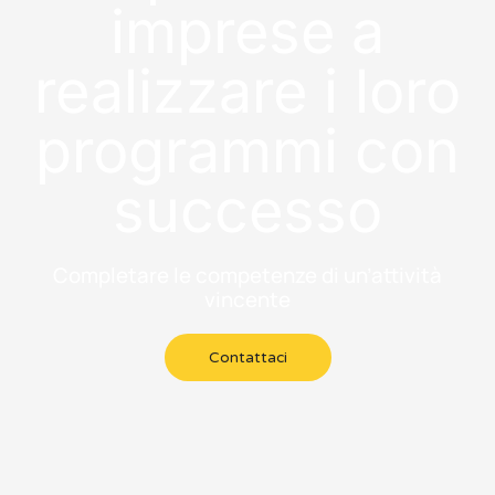
imprese a
realizzare i loro
programmi con
successo
Completare le competenze di un’attività
vincente
Contattaci