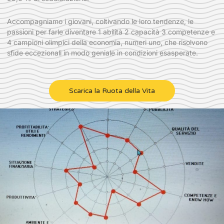
Accompagniamo i giovani, coltivando le loro tendenze, le
passioni per farle diventare 1 abilità 2 capacità 3 competenze e
4 campioni olimpici della economia, numeri uno, che risolvono
sfide eccezionali in modo geniale in condizioni esasperate.
Scarica la Ruota della Vita