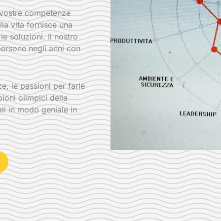
e vostre competenze
lla vita fornisce una
e soluzioni. Il nostro
 persone negli anni con
, le passioni per farle
ioni olimpici della
li in modo geniale in