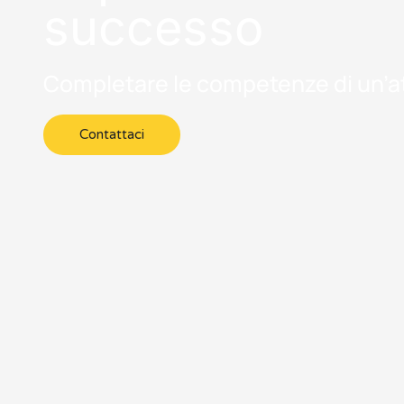
successo
Completare le competenze di un’at
Contattaci