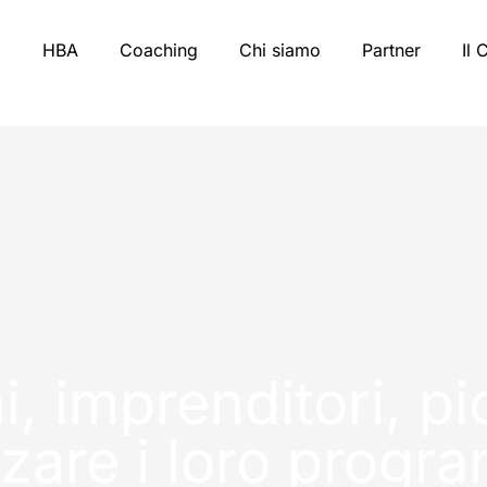
HBA
Coaching
Chi siamo
Partner
Il 
, imprenditori, pi
zzare i loro progr