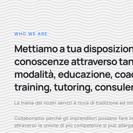
WHO WE ARE
Mettiamo a tua disposizion
conoscenze attraverso ta
modalità, educazione, coa
training, tutoring, consule
La trama dei nostri servizi è ricca di tradizione ed i
Collaboriamo perché gli imprenditori possano fare im
attraverso la unione di più competenze si può allarga