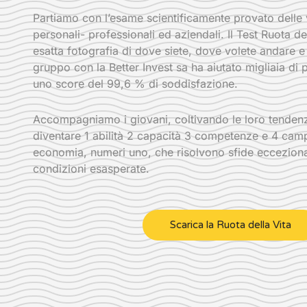
Partiamo con l’esame scientificamente provato dell
personali- professionali ed aziendali. Il Test Ruota de
esatta fotografia di dove siete, dove volete andare e l
gruppo con la Better Invest sa ha aiutato migliaia di
uno score del 99,6 % di soddisfazione.
Accompagniamo i giovani, coltivando le loro tendenze
diventare 1 abilità 2 capacità 3 competenze e 4 camp
economia, numeri uno, che risolvono sfide ecceziona
condizioni esasperate.
Scarica la Ruota della Vita