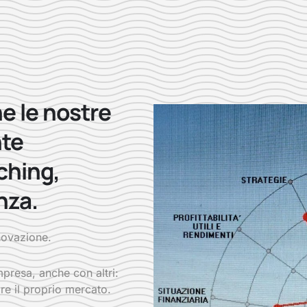
e le nostre
nte
ching,
nza.
nnovazione.
presa, anche con altri:
re il proprio mercato.