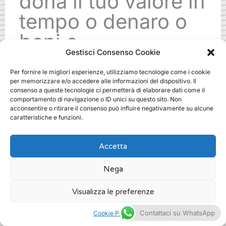
dona il tuo valore in
tempo o denaro o
beni o
Gestisci Consenso Cookie
specializzazioni.
Per fornire le migliori esperienze, utilizziamo tecnologie come i cookie
Ti aspettiamo!
per memorizzare e/o accedere alle informazioni del dispositivo. Il
consenso a queste tecnologie ci permetterà di elaborare dati come il
comportamento di navigazione o ID unici su questo sito. Non
acconsentire o ritirare il consenso può influire negativamente su alcune
.
caratteristiche e funzioni.
Accetta
Nega
fundraising masterclass dove a
milano
Visualizza le preferenze
/
Fundraising
Contattaci su WhatsApp
Cookie Policy