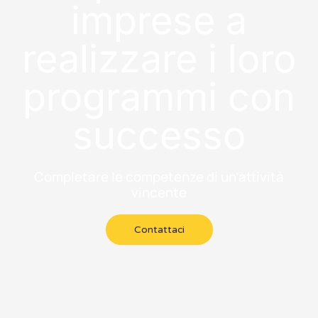
imprese a
realizzare i loro
programmi con
successo
Completare le competenze di un’attività
vincente
Contattaci