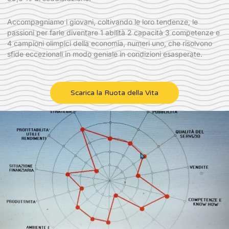
Accompagniamo i giovani, coltivando le loro tendenze, le
passioni per farle diventare 1 abilità 2 capacità 3 competenze e
4 campioni olimpici della economia, numeri uno, che risolvono
sfide eccezionali in modo geniale in condizioni esasperate.
Scarica la Ruota della Vita