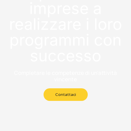
imprese a
realizzare i loro
programmi con
successo
Completare le competenze di un’attività
vincente
Contattaci