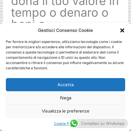
dona il tuo valore in
tempo o denaro o
beni o
Gestisci Consenso Cookie
specializzazioni.
Per fornire le migliori esperienze, utilizziamo tecnologie come i cookie
Ti aspettiamo!
per memorizzare e/o accedere alle informazioni del dispositivo. Il
consenso a queste tecnologie ci permetterà di elaborare dati come il
comportamento di navigazione o ID unici su questo sito. Non
acconsentire o ritirare il consenso può influire negativamente su alcune
.
caratteristiche e funzioni.
Accetta
Nega
fundraising methods come
funziona a roma
Visualizza le preferenze
/
Fundraising
Contattaci su WhatsApp
Cookie Policy