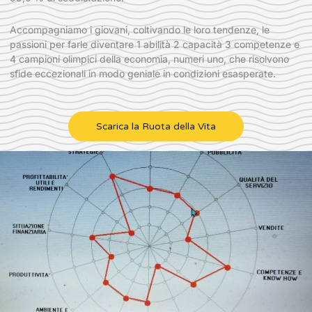
Accompagniamo i giovani, coltivando le loro tendenze, le
passioni per farle diventare 1 abilità 2 capacità 3 competenze e
4 campioni olimpici della economia, numeri uno, che risolvono
sfide eccezionali in modo geniale in condizioni esasperate.
Scarica la Ruota della Vita