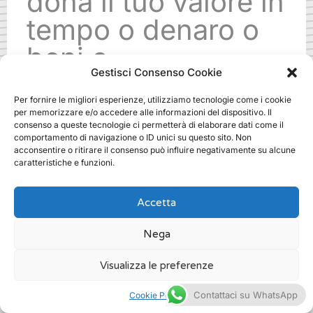
dona il tuo valore in
tempo o denaro o
beni o
Gestisci Consenso Cookie
specializzazioni.
Per fornire le migliori esperienze, utilizziamo tecnologie come i cookie
Ti aspettiamo!
per memorizzare e/o accedere alle informazioni del dispositivo. Il
consenso a queste tecnologie ci permetterà di elaborare dati come il
comportamento di navigazione o ID unici su questo sito. Non
acconsentire o ritirare il consenso può influire negativamente su alcune
.
caratteristiche e funzioni.
Accetta
Nega
fundraising services how to a roma
Visualizza le preferenze
/
Fundraising
Contattaci su WhatsApp
Cookie Policy