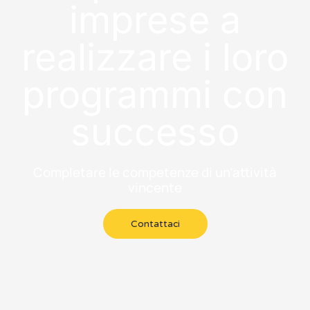
imprese a
realizzare i loro
programmi con
successo
Completare le competenze di un’attività
vincente
Contattaci