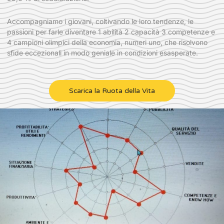
Accompagniamo i giovani, coltivando le loro tendenze, le
passioni per farle diventare 1 abilità 2 capacità 3 competenze e
4 campioni olimpici della economia, numeri uno, che risolvono
sfide eccezionali in modo geniale in condizioni esasperate.
Scarica la Ruota della Vita