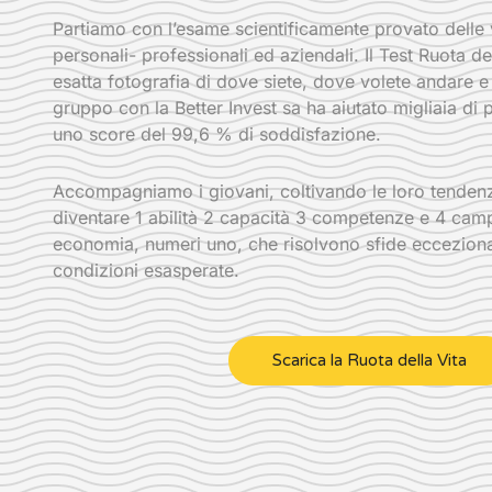
Partiamo con l’esame scientificamente provato dell
personali- professionali ed aziendali. Il Test Ruota de
esatta fotografia di dove siete, dove volete andare e l
gruppo con la Better Invest sa ha aiutato migliaia di
uno score del 99,6 % di soddisfazione.
Accompagniamo i giovani, coltivando le loro tendenze
diventare 1 abilità 2 capacità 3 competenze e 4 camp
economia, numeri uno, che risolvono sfide ecceziona
condizioni esasperate.
Scarica la Ruota della Vita