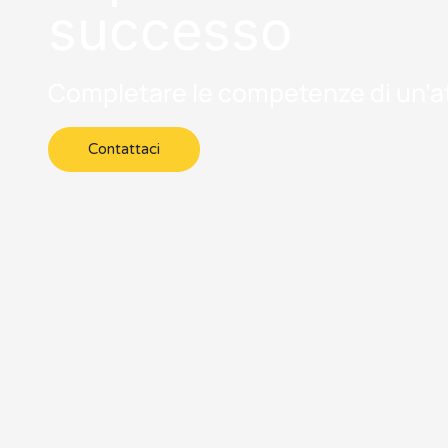
successo
Completare le competenze di un’at
Contattaci