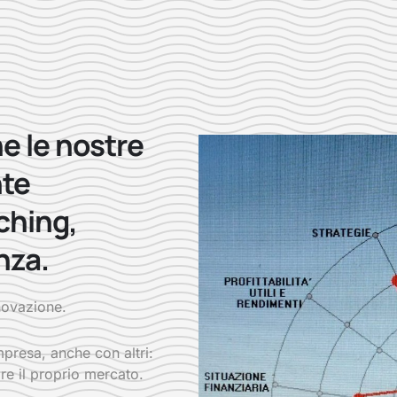
e le nostre
nte
ching,
nza.
nnovazione.
presa, anche con altri:
re il proprio mercato.