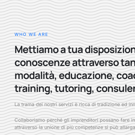
WHO WE ARE
Mettiamo a tua disposizion
conoscenze attraverso ta
modalità, educazione, coa
training, tutoring, consule
La trama dei nostri servizi è ricca di tradizione ed i
Collaboriamo perché gli imprenditori possano fare im
attraverso la unione di più competenze si può allarga