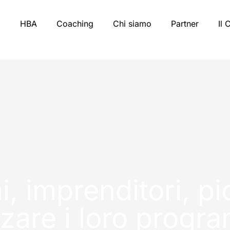
HBA
Coaching
Chi siamo
Partner
Il 
, imprenditori, pi
zzare i loro progr