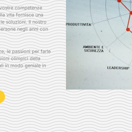
e vostre competenze
lla vita fornisce una
e soluzioni. Il nostro
 persone negli anni con
, le passioni per farle
ioni olimpici della
li in modo geniale in