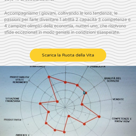
Accompagniamo i giovani, coltivando le loro tendenze, le
passioni per farle diventare 1 abilità 2 capacità 3 competenze e
4 campioni olimpici della economia, numeri uno, che risolvono
sfide eccezionali in modo geniale in condizioni esasperate.
Scarica la Ruota della Vita