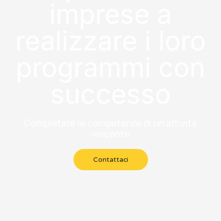
imprese a
realizzare i loro
programmi con
successo
Completare le competenze di un’attività
vincente
Contattaci