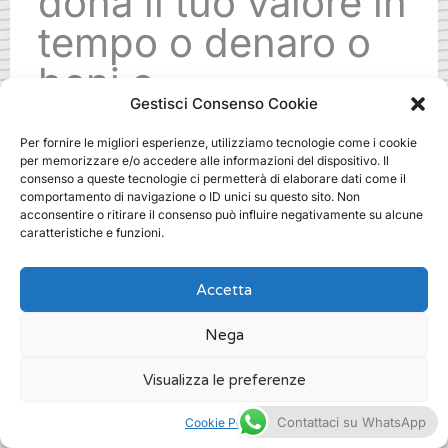
dona il tuo valore in
tempo o denaro o
beni o
Gestisci Consenso Cookie
specializzazioni.
Per fornire le migliori esperienze, utilizziamo tecnologie come i cookie
Ti aspettiamo!
per memorizzare e/o accedere alle informazioni del dispositivo. Il
consenso a queste tecnologie ci permetterà di elaborare dati come il
comportamento di navigazione o ID unici su questo sito. Non
acconsentire o ritirare il consenso può influire negativamente su alcune
.
caratteristiche e funzioni.
Accetta
Nega
fundraising startup come si fa a
roma
Visualizza le preferenze
/
Fundraising
Contattaci su WhatsApp
Cookie Policy