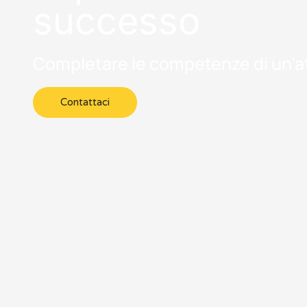
successo
Completare le competenze di un’at
Contattaci