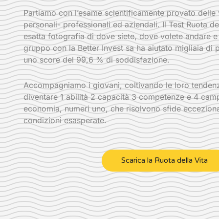
Partiamo con l’esame scientificamente provato dell
personali- professionali ed aziendali. Il Test Ruota de
esatta fotografia di dove siete, dove volete andare e l
gruppo con la Better Invest sa ha aiutato migliaia di
uno score del 99,6 % di soddisfazione.
Accompagniamo i giovani, coltivando le loro tendenze
diventare 1 abilità 2 capacità 3 competenze e 4 camp
economia, numeri uno, che risolvono sfide ecceziona
condizioni esasperate.
Scarica la Ruota della Vita