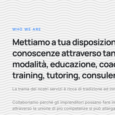
WHO WE ARE
Mettiamo a tua disposizion
conoscenze attraverso ta
modalità, educazione, coa
training, tutoring, consule
La trama dei nostri servizi è ricca di tradizione ed i
Collaboriamo perché gli imprenditori possano fare im
attraverso la unione di più competenze si può allarga