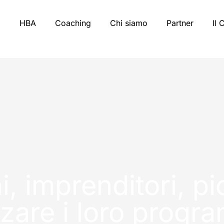
HBA
Coaching
Chi siamo
Partner
Il 
, imprenditori, pi
zzare i loro progr