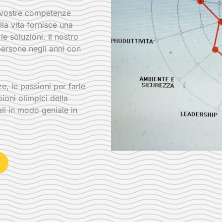
e vostre competenze
lla vita fornisce una
e soluzioni. Il nostro
 persone negli anni con
, le passioni per farle
ioni olimpici della
li in modo geniale in