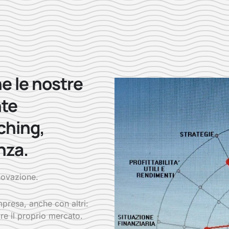
e le nostre
nte
ching,
nza.
nnovazione.
presa, anche con altri:
re il proprio mercato.