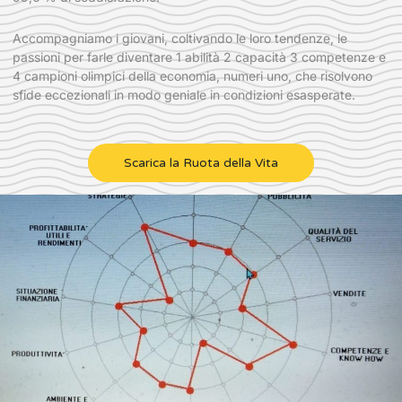
Accompagniamo i giovani, coltivando le loro tendenze, le
passioni per farle diventare 1 abilità 2 capacità 3 competenze e
4 campioni olimpici della economia, numeri uno, che risolvono
sfide eccezionali in modo geniale in condizioni esasperate.
Scarica la Ruota della Vita