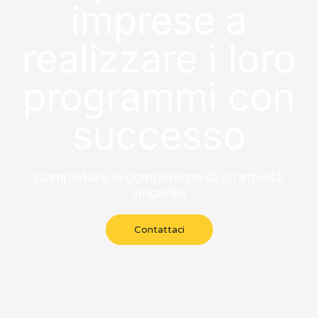
imprese a
realizzare i loro
programmi con
successo
Completare le competenze di un’attività
vincente
Contattaci