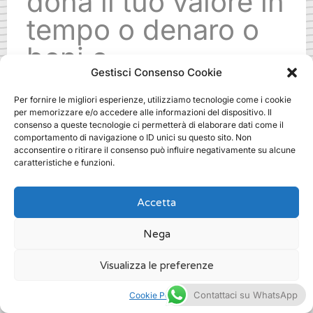
dona il tuo valore in
tempo o denaro o
beni o
Gestisci Consenso Cookie
specializzazioni.
Per fornire le migliori esperienze, utilizziamo tecnologie come i cookie
Ti aspettiamo!
per memorizzare e/o accedere alle informazioni del dispositivo. Il
consenso a queste tecnologie ci permetterà di elaborare dati come il
comportamento di navigazione o ID unici su questo sito. Non
acconsentire o ritirare il consenso può influire negativamente su alcune
.
caratteristiche e funzioni.
Accetta
Nega
fundraising training dove a milano
Visualizza le preferenze
/
Fundraising
Contattaci su WhatsApp
Cookie Policy