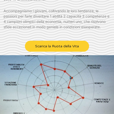
Accompagniamo i giovani, coltivando le loro tendenze, le
passioni per farle diventare 1 abilità 2 capacità 3 competenze e
4 campioni olimpici della economia, numeri uno, che risolvono
sfide eccezionali in modo geniale in condizioni esasperate.
Scarica la Ruota della Vita