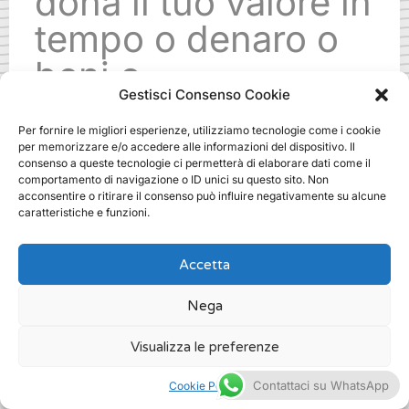
dona il tuo valore in
tempo o denaro o
beni o
Gestisci Consenso Cookie
specializzazioni.
Per fornire le migliori esperienze, utilizziamo tecnologie come i cookie
Ti aspettiamo!
per memorizzare e/o accedere alle informazioni del dispositivo. Il
consenso a queste tecnologie ci permetterà di elaborare dati come il
comportamento di navigazione o ID unici su questo sito. Non
acconsentire o ritirare il consenso può influire negativamente su alcune
.
caratteristiche e funzioni.
Accetta
Nega
fundraising websites how to a
milano
Visualizza le preferenze
/
Fundraising
Contattaci su WhatsApp
Cookie Policy