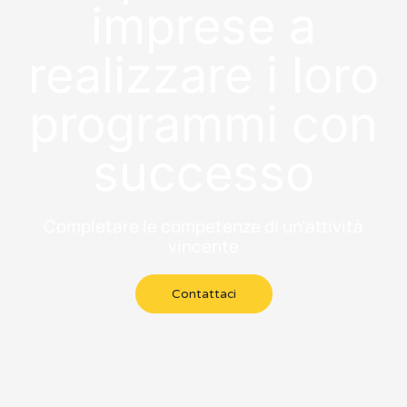
imprese a
realizzare i loro
programmi con
successo
Completare le competenze di un’attività
vincente
Contattaci