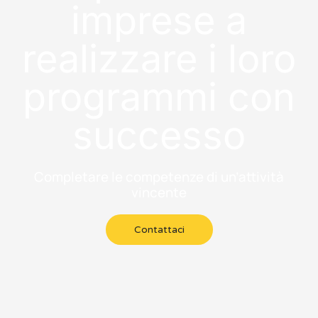
imprese a
realizzare i loro
programmi con
successo
Completare le competenze di un’attività
vincente
Contattaci