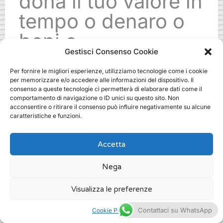
dona il tuo valore in
tempo o denaro o
beni o
Gestisci Consenso Cookie
specializzazioni.
Per fornire le migliori esperienze, utilizziamo tecnologie come i cookie
Ti aspettiamo!
per memorizzare e/o accedere alle informazioni del dispositivo. Il
consenso a queste tecnologie ci permetterà di elaborare dati come il
comportamento di navigazione o ID unici su questo sito. Non
acconsentire o ritirare il consenso può influire negativamente su alcune
.
caratteristiche e funzioni.
Accetta
Nega
master fundraising come si fa a
milano
Visualizza le preferenze
/
Fundraising
Contattaci su WhatsApp
Cookie Policy