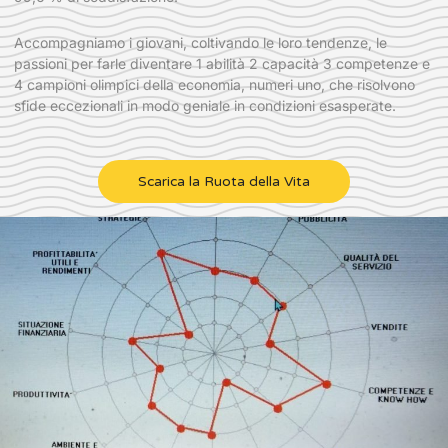
Accompagniamo i giovani, coltivando le loro tendenze, le
passioni per farle diventare 1 abilità 2 capacità 3 competenze e
4 campioni olimpici della economia, numeri uno, che risolvono
sfide eccezionali in modo geniale in condizioni esasperate.
Scarica la Ruota della Vita