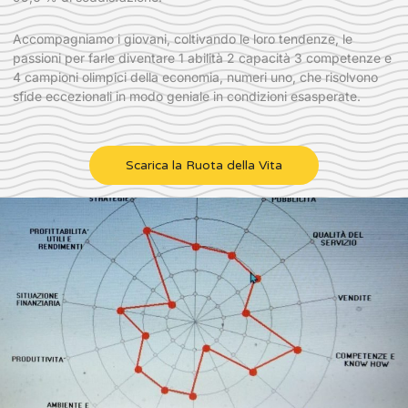
Accompagniamo i giovani, coltivando le loro tendenze, le
passioni per farle diventare 1 abilità 2 capacità 3 competenze e
4 campioni olimpici della economia, numeri uno, che risolvono
sfide eccezionali in modo geniale in condizioni esasperate.
Scarica la Ruota della Vita