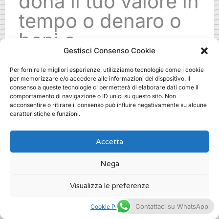
dona il tuo valore in
tempo o denaro o
beni o
Gestisci Consenso Cookie
specializzazioni.
Per fornire le migliori esperienze, utilizziamo tecnologie come i cookie
Ti aspettiamo!
per memorizzare e/o accedere alle informazioni del dispositivo. Il
consenso a queste tecnologie ci permetterà di elaborare dati come il
comportamento di navigazione o ID unici su questo sito. Non
acconsentire o ritirare il consenso può influire negativamente su alcune
.
caratteristiche e funzioni.
Accetta
Nega
personal fundraising come fare a
milano
Visualizza le preferenze
/
Fundraising
Contattaci su WhatsApp
Cookie Policy