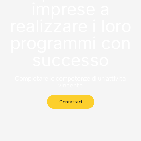
imprese a
realizzare i loro
programmi con
successo
Completare le competenze di un’attività
vincente
Contattaci