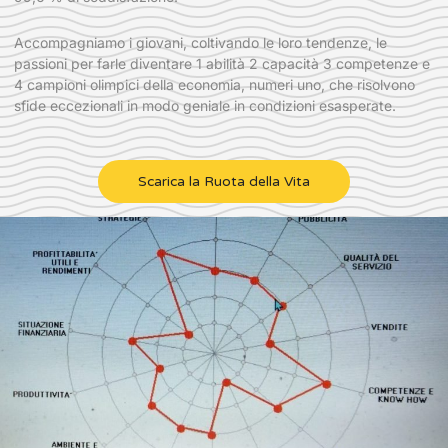
Accompagniamo i giovani, coltivando le loro tendenze, le
passioni per farle diventare 1 abilità 2 capacità 3 competenze e
4 campioni olimpici della economia, numeri uno, che risolvono
sfide eccezionali in modo geniale in condizioni esasperate.
Scarica la Ruota della Vita