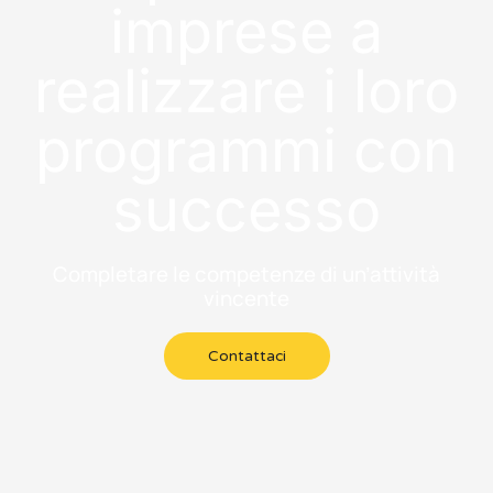
imprese a
realizzare i loro
programmi con
successo
Completare le competenze di un’attività
vincente
Contattaci