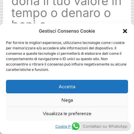
dona il tuo valore in
tempo o denaro o
beni o
Gestisci Consenso Cookie
specializzazioni.
Per fornire le migliori esperienze, utilizziamo tecnologie come i cookie
Ti aspettiamo!
per memorizzare e/o accedere alle informazioni del dispositivo. Il
consenso a queste tecnologie ci permetterà di elaborare dati come il
comportamento di navigazione o ID unici su questo sito. Non
acconsentire o ritirare il consenso può influire negativamente su alcune
.
caratteristiche e funzioni.
Accetta
Nega
piano di fundraising dove a milano
Visualizza le preferenze
/
Fundraising
Contattaci su WhatsApp
Cookie Policy