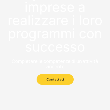
imprese a
realizzare i loro
programmi con
successo
Completare le competenze di un’attività
vincente
Contattaci