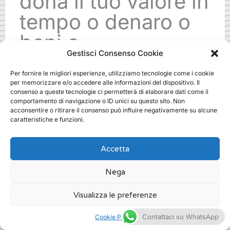
dona il tuo valore in
tempo o denaro o
beni o
Gestisci Consenso Cookie
specializzazioni.
Per fornire le migliori esperienze, utilizziamo tecnologie come i cookie
Ti aspettiamo!
per memorizzare e/o accedere alle informazioni del dispositivo. Il
consenso a queste tecnologie ci permetterà di elaborare dati come il
comportamento di navigazione o ID unici su questo sito. Non
acconsentire o ritirare il consenso può influire negativamente su alcune
.
caratteristiche e funzioni.
Accetta
Nega
public fundraising come si fa a
milano
Visualizza le preferenze
/
Fundraising
Contattaci su WhatsApp
Cookie Policy