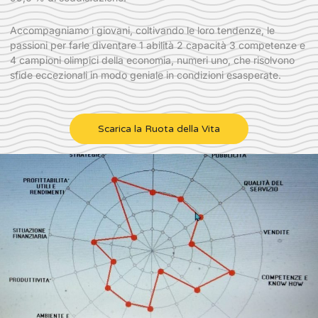
Accompagniamo i giovani, coltivando le loro tendenze, le
passioni per farle diventare 1 abilità 2 capacità 3 competenze e
4 campioni olimpici della economia, numeri uno, che risolvono
sfide eccezionali in modo geniale in condizioni esasperate.
Scarica la Ruota della Vita