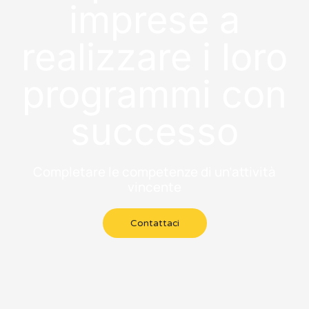
imprese a
realizzare i loro
programmi con
successo
Completare le competenze di un’attività
vincente
Contattaci