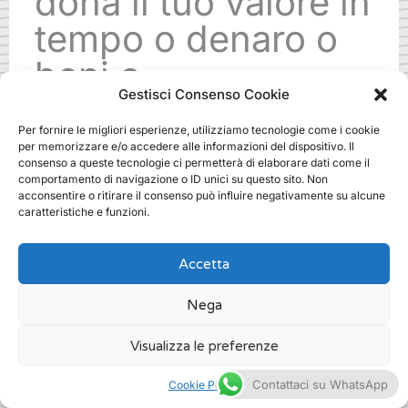
dona il tuo valore in
tempo o denaro o
beni o
Gestisci Consenso Cookie
specializzazioni.
Per fornire le migliori esperienze, utilizziamo tecnologie come i cookie
Ti aspettiamo!
per memorizzare e/o accedere alle informazioni del dispositivo. Il
consenso a queste tecnologie ci permetterà di elaborare dati come il
comportamento di navigazione o ID unici su questo sito. Non
acconsentire o ritirare il consenso può influire negativamente su alcune
.
caratteristiche e funzioni.
Accetta
Nega
scuola di fundraising come si fa a
milano
Visualizza le preferenze
/
Fundraising
Contattaci su WhatsApp
Cookie Policy