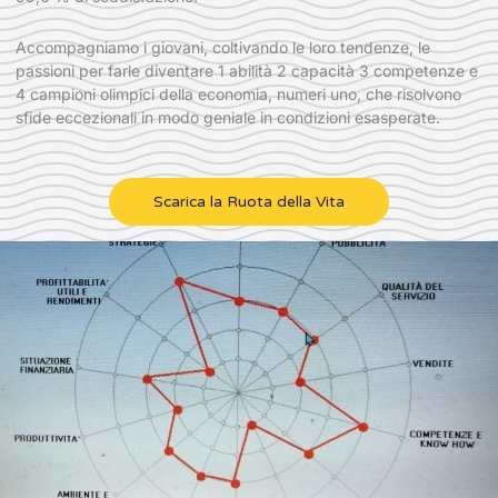
Accompagniamo i giovani, coltivando le loro tendenze, le
passioni per farle diventare 1 abilità 2 capacità 3 competenze e
4 campioni olimpici della economia, numeri uno, che risolvono
sfide eccezionali in modo geniale in condizioni esasperate.
Scarica la Ruota della Vita