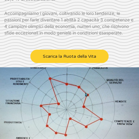
Accompagniamo i giovani, coltivando le loro tendenze, le
passioni per farle diventare 1 abilità 2 capacità 3 competenze e
4 campioni olimpici della economia, numeri uno, che risolvono
sfide eccezionali in modo geniale in condizioni esasperate.
Scarica la Ruota della Vita