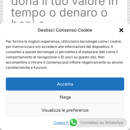
dona il tuo valore in
tempo o denaro o
beni o
Gestisci Consenso Cookie
specializzazioni.
Per fornire le migliori esperienze, utilizziamo tecnologie come i cookie
Ti aspettiamo!
per memorizzare e/o accedere alle informazioni del dispositivo. Il
consenso a queste tecnologie ci permetterà di elaborare dati come il
comportamento di navigazione o ID unici su questo sito. Non
acconsentire o ritirare il consenso può influire negativamente su alcune
.
caratteristiche e funzioni.
Accetta
Nega
scuola di fundraising dove a roma
Visualizza le preferenze
/
Fundraising
Contattaci su WhatsApp
Cookie Policy