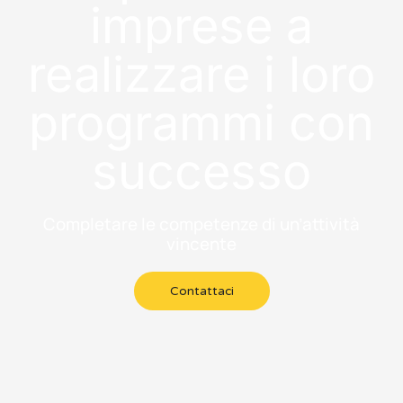
imprese a
realizzare i loro
programmi con
successo
Completare le competenze di un’attività
vincente
Contattaci