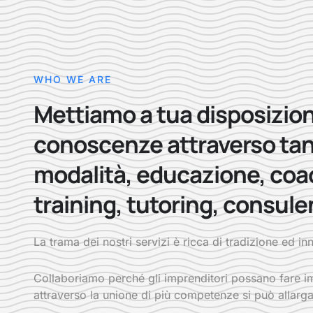
WHO WE ARE
Mettiamo a tua disposizion
conoscenze attraverso ta
modalità, educazione, coa
training, tutoring, consule
La trama dei nostri servizi è ricca di tradizione ed i
Collaboriamo perché gli imprenditori possano fare im
attraverso la unione di più competenze si può allarga