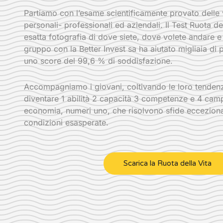
Partiamo con l’esame scientificamente provato dell
personali- professionali ed aziendali. Il Test Ruota de
esatta fotografia di dove siete, dove volete andare e l
gruppo con la Better Invest sa ha aiutato migliaia di
uno score del 99,6 % di soddisfazione.
Accompagniamo i giovani, coltivando le loro tendenze
diventare 1 abilità 2 capacità 3 competenze e 4 camp
economia, numeri uno, che risolvono sfide ecceziona
condizioni esasperate.
Scarica la Ruota della Vita