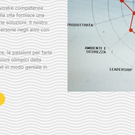
e vostre competenze
lla vita fornisce una
e soluzioni. Il nostro
 persone negli anni con
, le passioni per farle
ioni olimpici della
li in modo geniale in