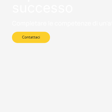
successo
Completare le competenze di un’at
Contattaci