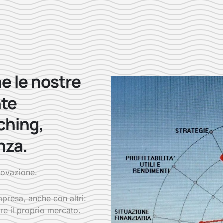
e le nostre
nte
ching,
nza.
nnovazione.
presa, anche con altri:
re il proprio mercato.