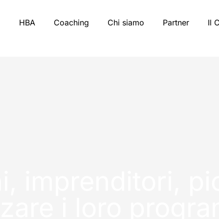
HBA
Coaching
Chi siamo
Partner
Il 
, imprenditori, pi
zzare i loro progr