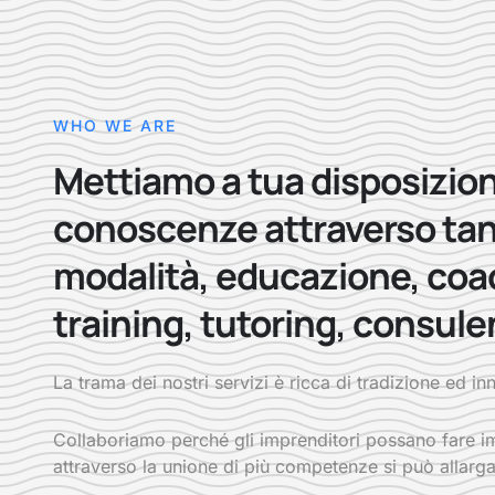
WHO WE ARE
Mettiamo a tua disposizion
conoscenze attraverso ta
modalità, educazione, coa
training, tutoring, consule
La trama dei nostri servizi è ricca di tradizione ed i
Collaboriamo perché gli imprenditori possano fare im
attraverso la unione di più competenze si può allarga