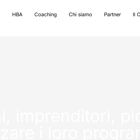
HBA
Coaching
Chi siamo
Partner
Il 
, imprenditori, pi
zzare i loro progr