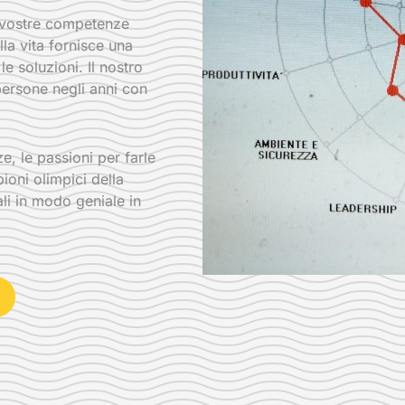
e vostre competenze
lla vita fornisce una
e soluzioni. Il nostro
 persone negli anni con
, le passioni per farle
ioni olimpici della
li in modo geniale in