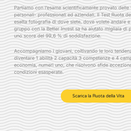
Partiamo con l’esame scientificamente provato dell
personali- professionali ed aziendali. Il Test Ruota de
esatta fotografia di dove siete, dove volete andare e l
gruppo con la Better Invest sa ha aiutato migliaia di
uno score del 99,6 % di soddisfazione.
Accompagniamo i giovani, coltivando le loro tendenze
diventare 1 abilità 2 capacità 3 competenze e 4 camp
economia, numeri uno, che risolvono sfide ecceziona
condizioni esasperate.
Scarica la Ruota della Vita