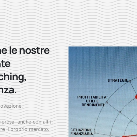
e le nostre
nte
ching,
nza.
nnovazione.
presa, anche con altri:
re il proprio mercato.