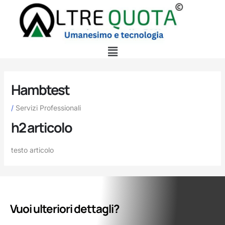
al
contenuto
Menu
Hambtest
/
Servizi Professionali
h2 articolo
testo articolo
Vuoi ulteriori dettagli?