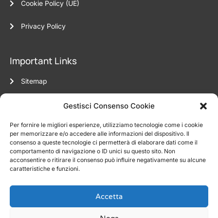
Cookie Policy (UE)
t
i
o
Privacy Policy
n
=
"
Important Links
f
a
Sitemap
l
s
Fundraising in Italia
Gestisci Consenso Cookie
e
"
Per fornire le migliori esperienze, utilizziamo tecnologie come i cookie
]
per memorizzare e/o accedere alle informazioni del dispositivo. Il
Oltre Quota
*
consenso a queste tecnologie ci permetterà di elaborare dati come il
comportamento di navigazione o ID unici su questo sito. Non
Sede legale: Vle Sabotino 19/2 Milano
acconsentire o ritirare il consenso può influire negativamente su alcune
caratteristiche e funzioni.
info@oltrequota.it
Accetta